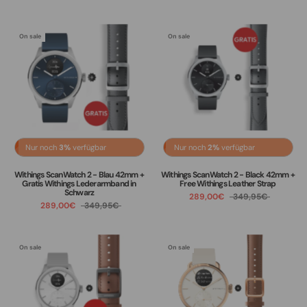
On sale
On sale
Nur noch
3%
verfügbar
Nur noch
2%
verfügbar
Withings ScanWatch 2 - Blau 42mm +
Withings ScanWatch 2 - Black 42mm +
Gratis Withings Lederarmband in
Free Withings Leather Strap
Schwarz
289,00€
349,95€
289,00€
349,95€
On sale
On sale