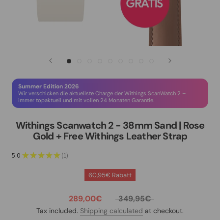
Summer Edition 2026
Wir verschicken die aktuellste Charge der Withings ScanWatch 2 –
immer topaktuell und mit vollen 24 Monaten Garantie.
Withings Scanwatch 2 - 38mm Sand | Rose
Gold + Free Withings Leather Strap
5.0
★
★
★
★
★
1
1
60,95€ Rabatt
289,00€
349,95€
Tax included.
Shipping calculated
at checkout.