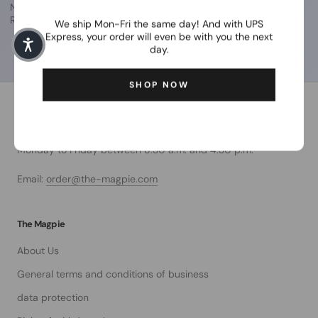
Nutze den Button oben und folge den Schritten im
Retourenportal.
We ship Mon-Fri the same day! And with UPS
Express, your order will even be with you the next
day.
SHOP NOW
Customer service
Our customer service is personally available to you from
Monday to Friday between 8:30 a.m. and 4:30 p.m.
Email:
order@the-magpie.com
The Magpie
About Us
General terms and conditions of business
data protection