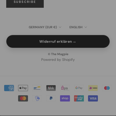
SUBSCRIBE
Country/region
Language
GERMANY (EUR €)
ENGLISH
→
Widerruf erklären
© The Magpie
Powered by Shopify